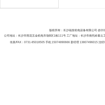
网站首页
关于我们
产品中心
客
版权所有：长沙福发机电设备有限公司 @2013
公司地址：长沙市雨花五金机电市场B区1栋111号 工厂地址：长沙市南托岭暮云工业园（大热门
传真/FAX：0731-85018505 手机:15074890666 姜经理 13807496015 